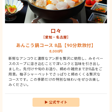
口々
［愛知・名古屋］
あんこう鍋コース 8品【90分飲放付】
8,000円
新鮮なアンコウと濃厚なアン肝を贅沢に使用し、みそベー
スのスープに溶き込むことで深いコクと旨味を引き出し
ました。先付けや旬のお造り、締めの雑炊まで計8品をご
用意。柚子シャーベットでさっぱりと締めくくる贅沢な
コースです。この季節だけの特別な味わいをぜひお楽し
みください。
▶
公式サイト