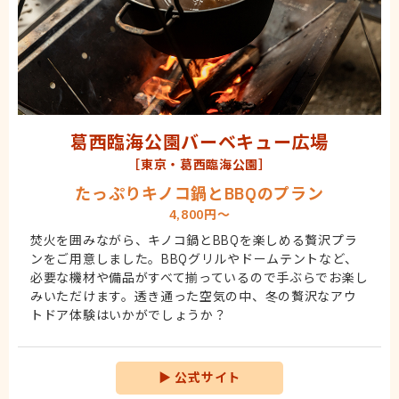
葛西臨海公園バーベキュー広場
［東京・葛西臨海公園］
たっぷりキノコ鍋とBBQのプラン
4,800円～
焚火を囲みながら、キノコ鍋とBBQを楽しめる贅沢プラ
ンをご用意しました。BBQグリルやドームテントなど、
必要な機材や備品がすべて揃っているので手ぶらでお楽し
みいただけます。透き通った空気の中、冬の贅沢なアウ
トドア体験はいかがでしょうか？
▶
公式サイト