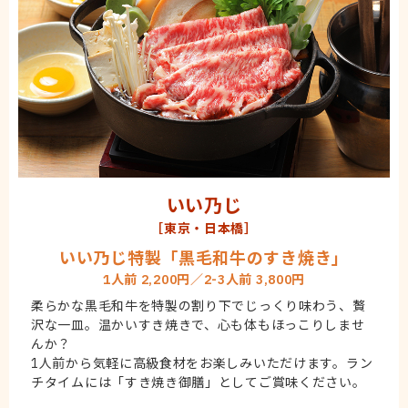
いい乃じ
［東京・日本橋］
いい乃じ特製「黒毛和牛のすき焼き」
1人前 2,200円／2-3人前 3,800円
柔らかな黒毛和牛を特製の割り下でじっくり味わう、贅
沢な一皿。温かいすき焼きで、心も体もほっこりしませ
んか？
1人前から気軽に高級食材をお楽しみいただけます。ラン
チタイムには「すき焼き御膳」としてご賞味ください。