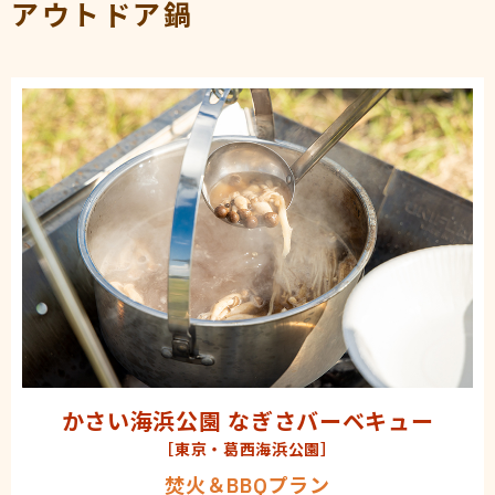
アウトドア鍋
かさい海浜公園 なぎさバーベキュー
［東京・葛西海浜公園］
焚火＆BBQプラン