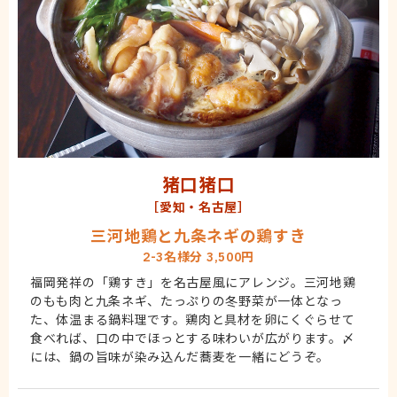
猪口猪口
［愛知・名古屋］
三河地鶏と九条ネギの鶏すき
2-3名様分 3,500円
福岡発祥の「鶏すき」を名古屋風にアレンジ。三河地鶏
のもも肉と九条ネギ、たっぷりの冬野菜が一体となっ
た、体温まる鍋料理です。鶏肉と具材を卵にくぐらせて
食べれば、口の中でほっとする味わいが広がります。〆
には、鍋の旨味が染み込んだ蕎麦を一緒にどうぞ。