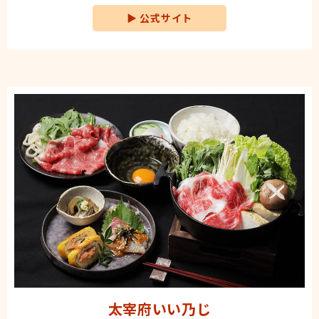
▶
公式サイト
太宰府いい乃じ