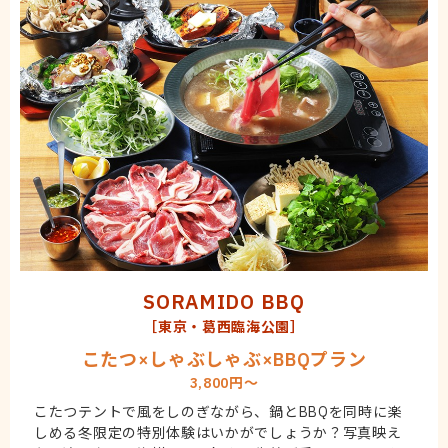
SORAMIDO BBQ
［東京・葛西臨海公園］
こたつ×しゃぶしゃぶ×BBQプラン
3,800円～
こたつテントで風をしのぎながら、鍋とBBQを同時に楽
しめる冬限定の特別体験はいかがでしょうか？写真映え